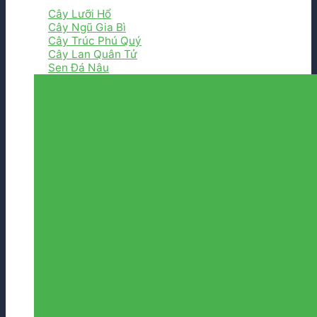
Cây Lưỡi Hổ
Cây Ngũ Gia Bì
Cây Trúc Phú Quý
Cây Lan Quân Tử
Sen Đá Nâu