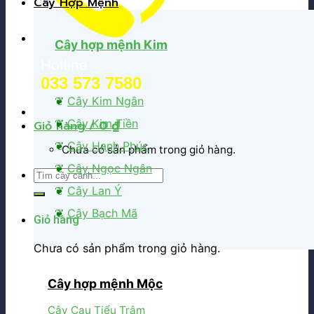
Cây Hợp Mệnh
Cây hợp mệnh Kim
Hotline
033 573 7580
❦
Cây Kim Ngân
❦
Cây Kim Tiền
Giỏ hàng /
0
₫
❦
Cây Hạnh Phúc
Chưa có sản phẩm trong giỏ hàng.
❦
Cây Ngọc Ngân
Tìm
kiếm:
❦
Cây Lan Ý
❦
Cây Bạch Mã
Giỏ hàng
Chưa có sản phẩm trong giỏ hàng.
Cây hợp mệnh Mộc
Cây Cau Tiểu Trâm