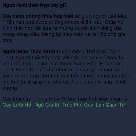
Người tuổi thân hợp cây gì?
Cây cảnh phong thủy hợp tuổi
sẽ giúp người tuổi Mậu
Thân hạn chế được những nhược điểm xấu. Giúp họ
bình tĩnh hơn để đưa ra những quyết định đúng đắn
trong công việc. Mang lại may mắn và tài lộc cho gia
chủ.
Người Mậu Thân 1968
thuộc mệnh Thổ (Đại Trạch
Thổ). Người tuổi này hợp với các loại cây có hoa, lá
màu đỏ, hồng, cam, tím thuộc hành Hỏa (Hỏa sinh
Thổ). Hoặc bạn có thể chọn một số cây có màu nâu,
vàng sẽ rất hợp cho tuổi này bởi chúng là màu của bản
mệnh nên sẽ giúp gia chủ có được sự an khang, thịnh
vượng.
Các loại
cây phong thủy để bàn hợp tuổi Mậu Thân
là:
Cây Lưỡi Hổ
,
Ngũ Gia Bì
,
Trúc Phú Quý
,
Lan Quân Tử
…