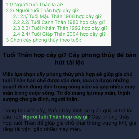
1
1/ Người tuổi Thân là ai?
2
2/ Người tuổi Thân hợp cây gì?
2.1
2.1/ Tuổi Mậu Thân 1968 hợp cây gì?
2.2
2.2/ Tuổi Canh Thân 1980 hợp cây gì?
2.3
2.3/ Tuổi Nhâm Thân 1992 hợp cây gì?
2.4
2.4/ Tuổi Giáp Thân 2004 hợp cây gì?
3
Chọn cây phong thủy theo tuổi:
Tuổi Thân hợp cây gì? Cây phong thủy để bàn
hút tài lộc
Việc lựa chọn cây phong thủy phù hợp sẽ giúp gia chủ
tuổi Thân hạn chế được vận đen, đưa ra được những
quyết định đúng đắn trong công việc và gặp nhiều may
mắn trong cuộc sống. Từ đó mang lại may mắn, thịnh
vượng cho gia đình, người thân.
Trong bài viết này, Vườn Cây Xinh sẽ giúp quý vị trả lời
câu hỏi:
Người tuổi Thân hợp cây gì
?
Cây phong thủy
hợp tuổi Thân để giúp gia chủ khai thông vượng khí, gia
tăng tài vận, gặp nhiều may mắn.