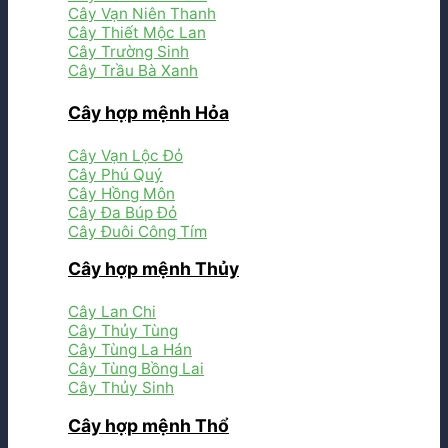
Cây Vạn Niên Thanh
Cây Thiết Mộc Lan
Cây Trường Sinh
Cây Trầu Bà Xanh
Cây hợp mệnh Hỏa
Cây Vạn Lộc Đỏ
Cây Phú Quý
Cây Hồng Môn
Cây Đa Búp Đỏ
Cây Đuôi Công Tím
Cây hợp mệnh Thủy
Cây Lan Chi
Cây Thủy Tùng
Cây Tùng La Hán
Cây Tùng Bồng Lai
Cây Thủy Sinh
Cây hợp mệnh Thổ