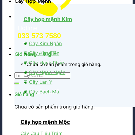
Cây Hợp Mệnh
Cây hợp mệnh Kim
Hotline
033 573 7580
❦
Cây Kim Ngân
❦
Cây Kim Tiền
Giỏ hàng /
0
₫
❦
Cây Hạnh Phúc
Chưa có sản phẩm trong giỏ hàng.
❦
Cây Ngọc Ngân
Tìm
kiếm:
❦
Cây Lan Ý
❦
Cây Bạch Mã
Giỏ hàng
Chưa có sản phẩm trong giỏ hàng.
Cây hợp mệnh Mộc
Cây Cau Tiểu Trâm