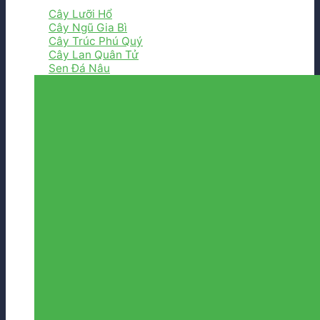
Cây Lưỡi Hổ
Cây Ngũ Gia Bì
Cây Trúc Phú Quý
Cây Lan Quân Tử
Sen Đá Nâu