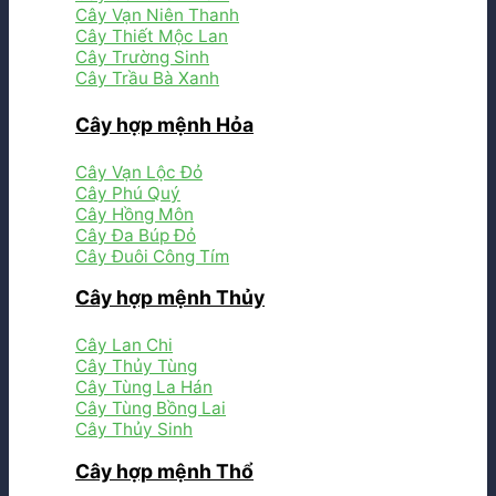
Cây Vạn Niên Thanh
Cây Thiết Mộc Lan
Cây Trường Sinh
Cây Trầu Bà Xanh
Cây hợp mệnh Hỏa
Cây Vạn Lộc Đỏ
Cây Phú Quý
Cây Hồng Môn
Cây Đa Búp Đỏ
Cây Đuôi Công Tím
Cây hợp mệnh Thủy
Cây Lan Chi
Cây Thủy Tùng
Cây Tùng La Hán
Cây Tùng Bồng Lai
Cây Thủy Sinh
Cây hợp mệnh Thổ