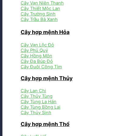
Cây Vạn Niên Thanh
Cây Thiết Mộc Lan
Cây Trường Sinh
Cây Trầu Bà Xanh
Cây hợp mệnh Hỏa
Cây Vạn Lộc Đỏ
Cây Phú Quý
Cây Hồng Môn
Cây Đa Búp Đỏ
Cây Đuôi Công Tím
Cây hợp mệnh Thủy
Cây Lan Chi
Cây Thủy Tùng
Cây Tùng La Hán
Cây Tùng Bồng Lai
Cây Thủy Sinh
Cây hợp mệnh Thổ