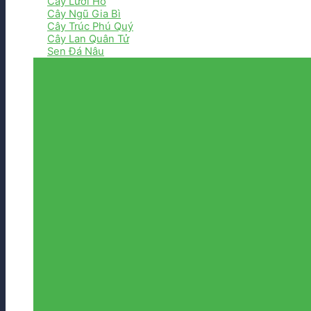
Cây Lưỡi Hổ
Cây Ngũ Gia Bì
Cây Trúc Phú Quý
Cây Lan Quân Tử
Sen Đá Nâu