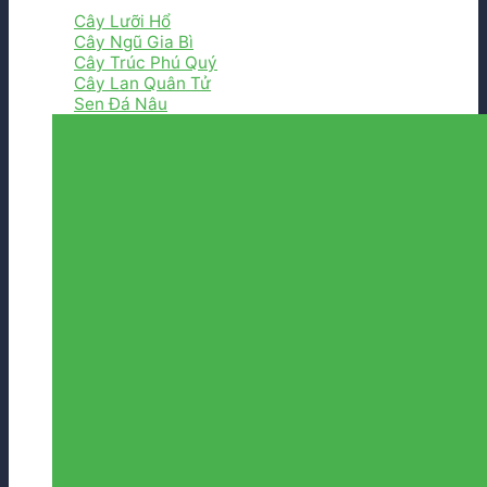
Cây Lưỡi Hổ
Cây Ngũ Gia Bì
Cây Trúc Phú Quý
Cây Lan Quân Tử
Sen Đá Nâu