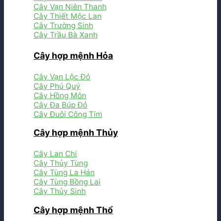
Cây Vạn Niên Thanh
Cây Thiết Mộc Lan
Cây Trường Sinh
Cây Trầu Bà Xanh
Cây hợp mệnh Hỏa
Cây Vạn Lộc Đỏ
Cây Phú Quý
Cây Hồng Môn
Cây Đa Búp Đỏ
Cây Đuôi Công Tím
Cây hợp mệnh Thủy
Cây Lan Chi
Cây Thủy Tùng
Cây Tùng La Hán
Cây Tùng Bồng Lai
Cây Thủy Sinh
Cây hợp mệnh Thổ