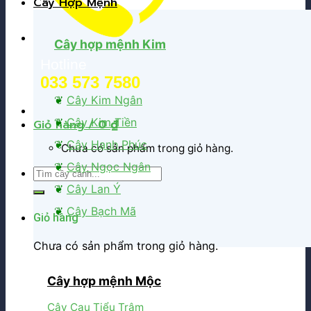
Cây Hợp Mệnh
Cây hợp mệnh Kim
Hotline
033 573 7580
❦
Cây Kim Ngân
❦
Cây Kim Tiền
Giỏ hàng /
0
₫
❦
Cây Hạnh Phúc
Chưa có sản phẩm trong giỏ hàng.
❦
Cây Ngọc Ngân
Tìm
kiếm:
❦
Cây Lan Ý
❦
Cây Bạch Mã
Giỏ hàng
Chưa có sản phẩm trong giỏ hàng.
Cây hợp mệnh Mộc
Cây Cau Tiểu Trâm