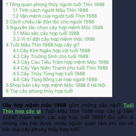
1
Tổng quan phong thủy người tuổi Thìn 1988
1.1
Tính cách người Mậu Thìn 1988
1.2
Vận mệnh của người tuổi Thìn 1988
2
Cách chiêu tài đón lộc cho người 1988
3
Nguyên tắc chọn cây hợp mệnh Mộc 1988
3.1
Màu sắc cây hợp tuổi 1988
3.2
Vị trí đặt cây hợp mệnh mộc 1988
4
Tuổi Mậu Thìn 1988 hợp cây gì?
4.1
Cây Kim Ngân hợp với tuổi 1988
4.2
Cây Trường Sinh cho tuổi 1988
4.3
Cây Cau Tiểu Trâm hợp mệnh Mộc 1988
4.4
Cây Vạn Niên Thanh cho tuổi Thìn 1988
4.5
Cây Thủy Tùng hợp tuổi 1988
4.6
Cây Tùng Bồng Lai hợp người 1988
5
Shop bán cây hợp mệnh Mộc 1988 ở Hà Nội
6
Top cây phong thủy hợp tuổi
Cây hợp mệnh mộc 1988
gồm những cây nào?
Tuổi
Thìn hợp cây gì
? Tuổi Mậu Thìn 1988 hợp cây gì năm
2024? Danh sách các cây hợp tuổi 1988? Đó luôn là
những câu hỏi được nhiều người quan tâm khi nói về
các loại cây phong thủy hợp tuổi.