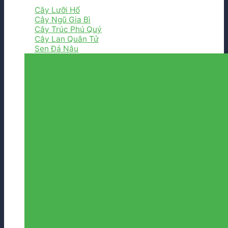
Cây Lưỡi Hổ
Cây Ngũ Gia Bì
Cây Trúc Phú Quý
Cây Lan Quân Tử
Sen Đá Nâu