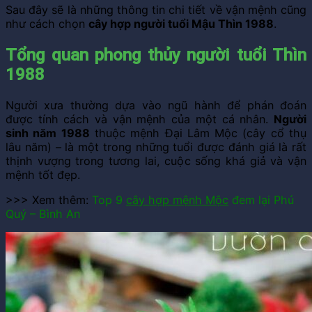
Sau đây sẽ là những thông tin chi tiết về vận mệnh cũng
như cách chọn
cây hợp người tuổi Mậu Thìn 1988
.
Tổng quan phong thủy người tuổi Thìn
1988
Người xưa thường dựa vào ngũ hành để phán đoán
được tính cách và vận mệnh của một cá nhân.
Người
sinh năm 1988
thuộc mệnh Đại Lâm Mộc (cây cổ thụ
lâu năm) – là một trong những tuổi được đánh giá là rất
thịnh vượng trong tương lai, cuộc sống khá giả và vận
mệnh tốt đẹp.
>>> Xem thêm:
Top 9
cây hợp mệnh Mộc
đem lại Phú
Quý – Bình An