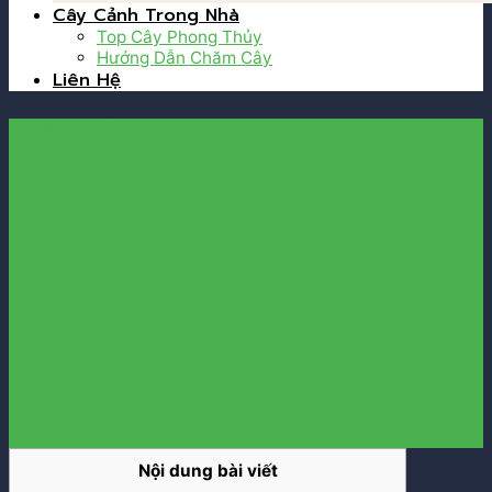
Cây Cảnh Trong Nhà
Top Cây Phong Thủy
Hướng Dẫn Chăm Cây
Liên Hệ
Top cây phong thủy
Top cây hợp tuổi Mậu Thìn 1988
giúp “chiêu” Tài “hút” Lộc
Nội dung bài viết