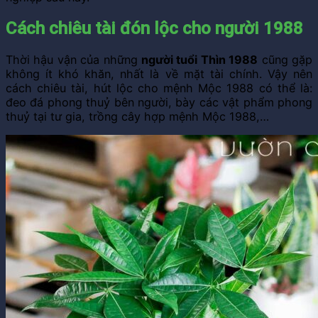
Cách chiêu tài đón lộc cho người 1988
Thời hậu vận của những
người tuổi Thìn 1988
cũng gặp
không ít khó khăn, nhất là về mặt tài chính. Vậy nên
cách chiêu tài, hút lộc cho mệnh Mộc 1988 có thể là:
đeo đá phong thuỷ bên người, bày các vật phẩm phong
thuỷ tại tư gia, trồng cây hợp mệnh Mộc 1988,…