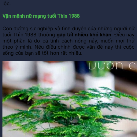
lộc.
Vận mệnh nữ mạng tuổi Thìn 1988
Con đường sự nghiệp và tình duyên của những người nữ
tuổi Thìn 1988 thường
gặp tất nhiều khó khăn
. Điều này
một phần là do cá tính cách nóng nảy, muốn mọi thứ
theo ý mình. Nếu điều chỉnh được vấn đề này thì cuộc
sống của bạn sẽ tốt hơn rất nhiều.