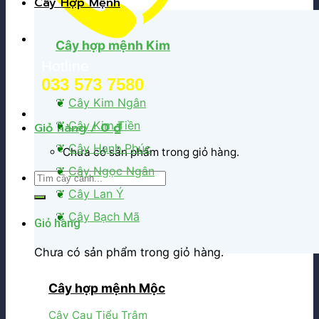
Cây Hợp Mệnh
Cây hợp mệnh Kim
Hotline
033 573 7580
❦
Cây Kim Ngân
❦
Cây Kim Tiền
Giỏ hàng /
0
₫
❦
Cây Hạnh Phúc
Chưa có sản phẩm trong giỏ hàng.
❦
Cây Ngọc Ngân
Tìm
kiếm:
❦
Cây Lan Ý
❦
Cây Bạch Mã
Giỏ hàng
Chưa có sản phẩm trong giỏ hàng.
Cây hợp mệnh Mộc
Cây Cau Tiểu Trâm