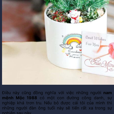
Điều này cũng đồng nghĩa với việc những người
nam
mệnh Mộc 1988
có một con đường công danh, sự
nghiệp khá trơn tru. Nếu bỏ được cái tôi của mình thì
những người đàn ông tuổi này sẽ tiến rất xa trong sự
nghiệp sau này.