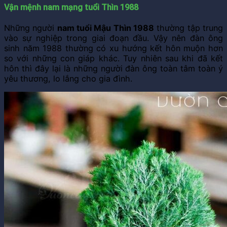
Vận mệnh nam mạng tuổi Thìn 1988
Những người
nam tuổi Mậu Thìn 1988
thường tập trung
vào sự nghiệp trong giai đoạn đầu. Vậy nên đàn ông
sinh năm 1988 thường có xu hướng kết hôn muộn hơn
so với những con giáp khác. Tuy nhiên sau khi đã kết
hôn thì đây lại là những người đàn ông toàn tâm toàn ý
yêu thương, lo lắng cho gia đình.