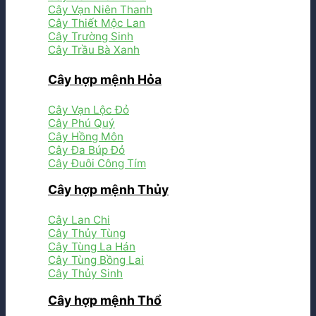
Cây Vạn Niên Thanh
Cây Thiết Mộc Lan
Cây Trường Sinh
Cây Trầu Bà Xanh
Cây hợp mệnh Hỏa
Cây Vạn Lộc Đỏ
Cây Phú Quý
Cây Hồng Môn
Cây Đa Búp Đỏ
Cây Đuôi Công Tím
Cây hợp mệnh Thủy
Cây Lan Chi
Cây Thủy Tùng
Cây Tùng La Hán
Cây Tùng Bồng Lai
Cây Thủy Sinh
Cây hợp mệnh Thổ