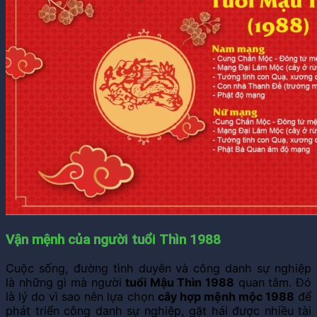
Vận mệnh của người tuổi Thìn 1988
Cuộc sống, đường tình duyên và công danh sự nghiệp
là những gì mà người
tuổi Mậu Thìn 1988
quan tâm. Đó
là lý do vì sao nên lựa chọn
cây hợp mệnh mộc 1988
để
phát triển công danh sự nghiệp, gặt hái được nhiều tài