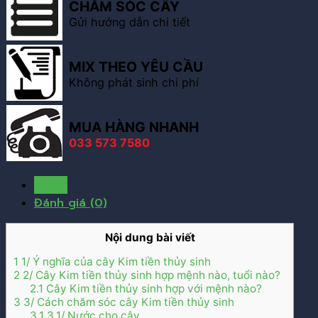
CHĂM SÓC CÂY
Gửi hướng dẫn chi tiết
MIX THEO YÊU CẦU
Không phát sinh chi phí
MUA HÀNG NHANH
033 573 7580
Mô tả
Đánh giá (0)
Nội dung bài viết
1
1/ Ý nghĩa của cây Kim tiền thủy sinh
2
2/ Cây Kim tiền thủy sinh hợp mệnh nào, tuổi nào?
2.1
Cây Kim tiền thủy sinh hợp với mệnh nào?
3
3/ Cách chăm sóc cây Kim tiền thủy sinh
3.1
3.1/ Nước cho cây