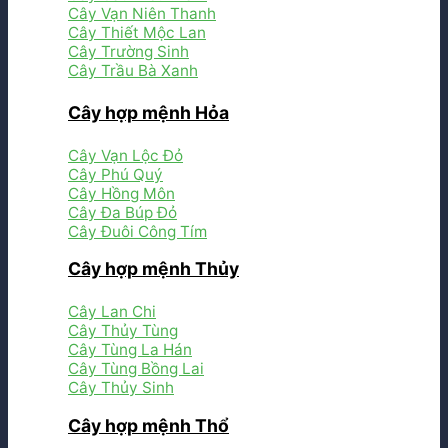
Cây Vạn Niên Thanh
Cây Thiết Mộc Lan
Cây Trường Sinh
Cây Trầu Bà Xanh
Cây hợp mệnh Hỏa
Cây Vạn Lộc Đỏ
Cây Phú Quý
Cây Hồng Môn
Cây Đa Búp Đỏ
Cây Đuôi Công Tím
Cây hợp mệnh Thủy
Cây Lan Chi
Cây Thủy Tùng
Cây Tùng La Hán
Cây Tùng Bồng Lai
Cây Thủy Sinh
Cây hợp mệnh Thổ