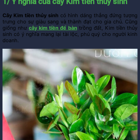
1/ Ý nghĩa của cây Kim tiền thủy sinh
Cây Kim tiền thủy sinh
có hình dáng thẳng đứng tượng
trưng cho sự giàu sang và thành đạt cho gia chủ. Cũng
giống như
cây kim tiền để bàn
trồng đất,
Kim tiền thủy
sinh có ý nghĩa mang lại tài lộc, phú quý cho người kinh
doanh.