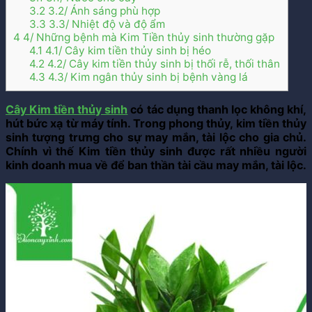
3.2
3.2/ Ánh sáng phù hợp
3.3
3.3/ Nhiệt độ và độ ẩm
4
4/ Những bệnh mà Kim Tiền thủy sinh thường gặp
4.1
4.1/ Cây kim tiền thủy sinh bị héo
4.2
4.2/ Cây kim tiền thủy sinh bị thối rễ, thối thân
4.3
4.3/ Kim ngân thủy sinh bị bệnh vàng lá
Cây Kim tiền thủy sinh
có tác dụng thanh lọc không khí,
hút bức xạ từ máy tính. Trong phong thủy, kim tiền thủy
sinh tượng trưng cho sự may mắn, tài lộc cho gia chủ.
Chính vì thế Kim tiền thủy sinh được rất nhiều người
kinh doanh mua về để ban thần tài cầu may mắn, tài lộc.