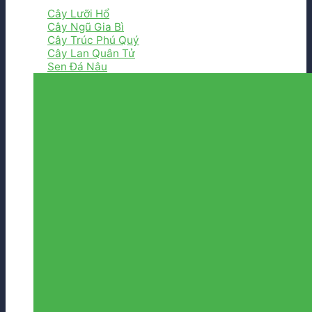
Cây Lưỡi Hổ
Cây Ngũ Gia Bì
Cây Trúc Phú Quý
Cây Lan Quân Tử
Sen Đá Nâu