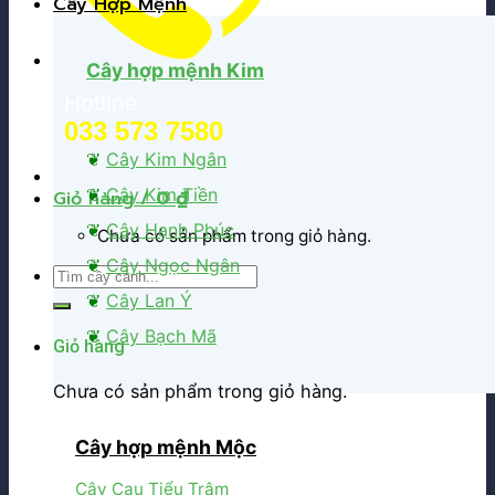
Cây Hợp Mệnh
Cây hợp mệnh Kim
Hotline
033 573 7580
❦
Cây Kim Ngân
❦
Cây Kim Tiền
Giỏ hàng /
0
₫
❦
Cây Hạnh Phúc
Chưa có sản phẩm trong giỏ hàng.
❦
Cây Ngọc Ngân
Tìm
kiếm:
❦
Cây Lan Ý
❦
Cây Bạch Mã
Giỏ hàng
Chưa có sản phẩm trong giỏ hàng.
Cây hợp mệnh Mộc
Cây Cau Tiểu Trâm