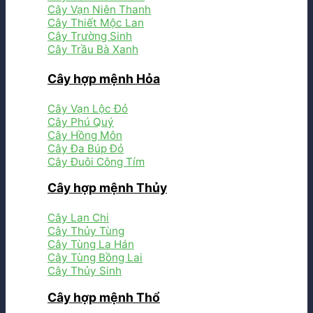
Cây Vạn Niên Thanh
Cây Thiết Mộc Lan
Cây Trường Sinh
Cây Trầu Bà Xanh
Cây hợp mệnh Hỏa
Cây Vạn Lộc Đỏ
Cây Phú Quý
Cây Hồng Môn
Cây Đa Búp Đỏ
Cây Đuôi Công Tím
Cây hợp mệnh Thủy
Cây Lan Chi
Cây Thủy Tùng
Cây Tùng La Hán
Cây Tùng Bồng Lai
Cây Thủy Sinh
Cây hợp mệnh Thổ