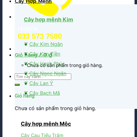
Cây Hợp Mệnh
Cây hợp mệnh Kim
Hotline
033 573 7580
❦
Cây Kim Ngân
❦
Cây Kim Tiền
Giỏ hàng /
0
₫
❦
Cây Hạnh Phúc
Chưa có sản phẩm trong giỏ hàng.
❦
Cây Ngọc Ngân
Tìm
kiếm:
❦
Cây Lan Ý
❦
Cây Bạch Mã
Giỏ hàng
Chưa có sản phẩm trong giỏ hàng.
Cây hợp mệnh Mộc
Cây Cau Tiểu Trâm