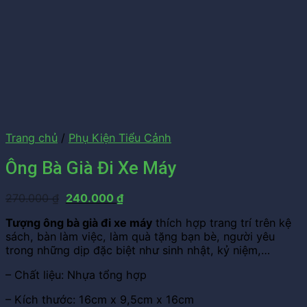
Trang chủ
/
Phụ Kiện Tiểu Cảnh
Ông Bà Già Đi Xe Máy
Giá
Giá
270.000
₫
240.000
₫
gốc
hiện
Tượng ông bà già đi xe máy
thích hợp trang trí trên kệ
là:
tại
sách, bàn làm việc, làm quà tặng bạn bè, người yêu
270.000 ₫.
là:
trong những dịp đặc biệt như sinh nhật, kỷ niệm,…
240.000 ₫.
– Chất liệu: Nhựa tổng hợp
– Kích thước: 16cm x 9,5cm x 16cm