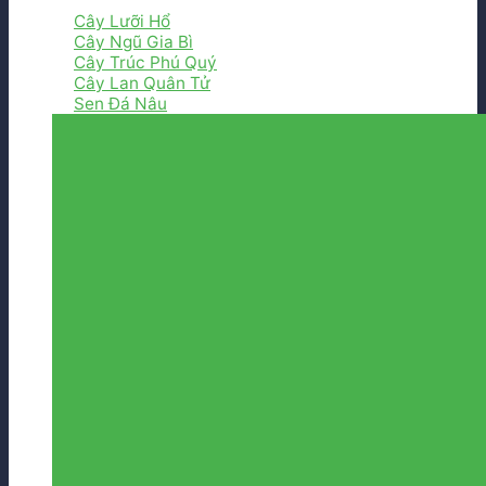
Cây Lưỡi Hổ
Cây Ngũ Gia Bì
Cây Trúc Phú Quý
Cây Lan Quân Tử
Sen Đá Nâu