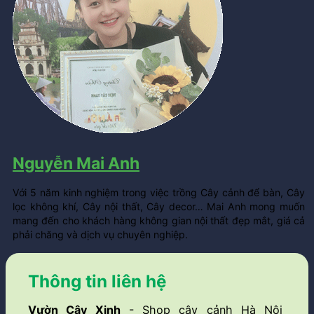
Nguyễn Mai Anh
Với 5 năm kinh nghiệm trong việc trồng Cây cảnh để bàn, Cây
lọc không khí, Cây nội thất, Cây decor… Mai Anh mong muốn
mang đến cho khách hàng không gian nội thất đẹp mắt, giá cả
phải chăng và dịch vụ chuyên nghiệp.
Thông tin liên hệ
Vườn Cây Xinh
- Shop cây cảnh Hà Nội