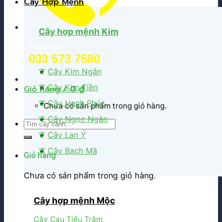
Cây Hợp Mệnh
Cây hợp mệnh Kim
Hotline
033 573 7580
❦
Cây Kim Ngân
❦
Cây Kim Tiền
Giỏ hàng /
0
₫
❦
Cây Hạnh Phúc
Chưa có sản phẩm trong giỏ hàng.
❦
Cây Ngọc Ngân
Tìm
kiếm:
❦
Cây Lan Ý
❦
Cây Bạch Mã
Giỏ hàng
Chưa có sản phẩm trong giỏ hàng.
Cây hợp mệnh Mộc
Cây Cau Tiểu Trâm