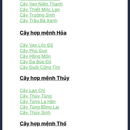
Cây Vạn Niên Thanh
Cây Thiết Mộc Lan
Cây Trường Sinh
Cây Trầu Bà Xanh
Cây hợp mệnh Hỏa
Cây Vạn Lộc Đỏ
Cây Phú Quý
Cây Hồng Môn
Cây Đa Búp Đỏ
Cây Đuôi Công Tím
Cây hợp mệnh Thủy
Cây Lan Chi
Cây Thủy Tùng
Cây Tùng La Hán
Cây Tùng Bồng Lai
Cây Thủy Sinh
Cây hợp mệnh Thổ