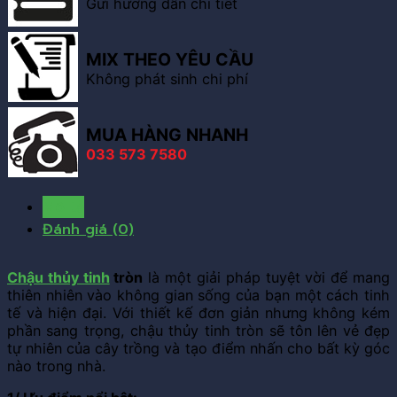
Gửi hướng dẫn chi tiết
MIX THEO YÊU CẦU
Không phát sinh chi phí
MUA HÀNG NHANH
033 573 7580
Mô tả
Đánh giá (0)
Chậu thủy tinh
tròn
là một giải pháp tuyệt vời để mang
thiên nhiên vào không gian sống của bạn một cách tinh
tế và hiện đại. Với thiết kế đơn giản nhưng không kém
phần sang trọng, chậu thủy tinh tròn sẽ tôn lên vẻ đẹp
tự nhiên của cây trồng và tạo điểm nhấn cho bất kỳ góc
nào trong nhà.