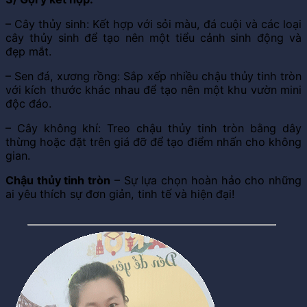
– Cây thủy sinh: Kết hợp với sỏi màu, đá cuội và các loại
cây thủy sinh để tạo nên một tiểu cảnh sinh động và
đẹp mắt.
– Sen đá, xương rồng: Sắp xếp nhiều chậu thủy tinh tròn
với kích thước khác nhau để tạo nên một khu vườn mini
độc đáo.
– Cây không khí: Treo chậu thủy tinh tròn bằng dây
thừng hoặc đặt trên giá đỡ để tạo điểm nhấn cho không
gian.
Chậu thủy tinh tròn
– Sự lựa chọn hoàn hảo cho những
ai yêu thích sự đơn giản, tinh tế và hiện đại!