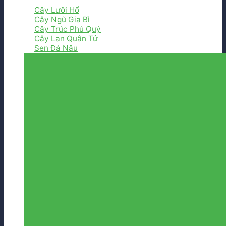
Cây Lưỡi Hổ
Cây Ngũ Gia Bì
Cây Trúc Phú Quý
Cây Lan Quân Tử
Sen Đá Nâu