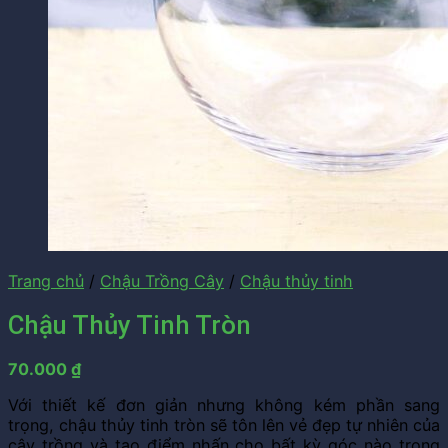
Trang chủ
/
Chậu Trồng Cây
/
Chậu thủy tinh
Chậu Thủy Tinh Tròn
70.000
₫
Với thiết kế đơn giản nhưng không kém phần sang
trọng, chậu thủy tinh tròn sẽ tôn lên vẻ đẹp tự nhiên của
cây trồng và tạo điểm nhấn cho bất kỳ góc nào trong