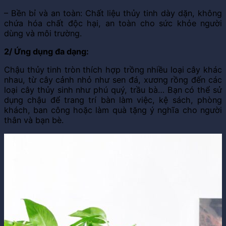
– Bền bỉ và an toàn: Chất liệu thủy tinh dày dặn, không
chứa hóa chất độc hại, an toàn cho sức khỏe người
dùng và môi trường.
2/ Ứng dụng đa dạng:
Chậu thủy tinh tròn thích hợp trồng nhiều loại cây khác
nhau, từ cây cảnh nhỏ như sen đá, xương rồng đến các
loại cây thủy sinh như phú quý, trầu bà… Bạn có thể sử
dụng chậu để trang trí bàn làm việc, kệ sách, phòng
khách, ban công hoặc làm quà tặng ý nghĩa cho người
thân và bạn bè.