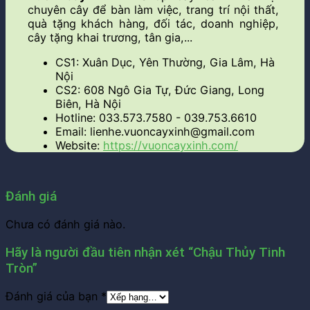
chuyên cây để bàn làm việc, trang trí nội thất,
quà tặng khách hàng, đối tác, doanh nghiệp,
cây tặng khai trương, tân gia,...
CS1:
Xuân Dục, Yên Thường, Gia Lâm, Hà
Nội
CS2:
608 Ngô Gia Tự, Đức Giang, Long
Biên, Hà Nội
Hotline:
033.573.7580 - 039.753.6610
Email: lienhe.vuon
cayxinh@gmail.com
Website:
https://vuoncayxinh.com/
Đánh giá
Chưa có đánh giá nào.
Hãy là người đầu tiên nhận xét “Chậu Thủy Tinh
Tròn”
Đánh giá của bạn
*