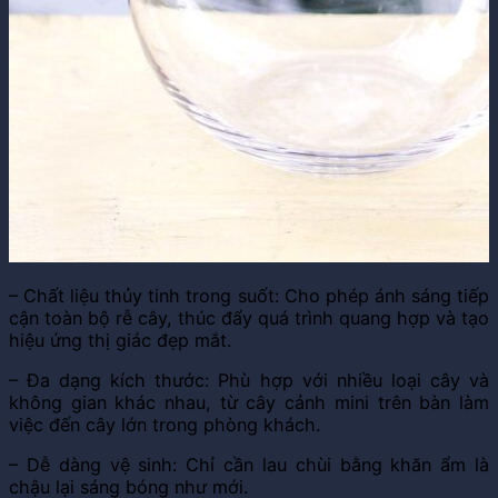
– Chất liệu thủy tinh trong suốt: Cho phép ánh sáng tiếp
cận toàn bộ rễ cây, thúc đẩy quá trình quang hợp và tạo
hiệu ứng thị giác đẹp mắt.
– Đa dạng kích thước: Phù hợp với nhiều loại cây và
không gian khác nhau, từ cây cảnh mini trên bàn làm
việc đến cây lớn trong phòng khách.
– Dễ dàng vệ sinh: Chỉ cần lau chùi bằng khăn ẩm là
chậu lại sáng bóng như mới.